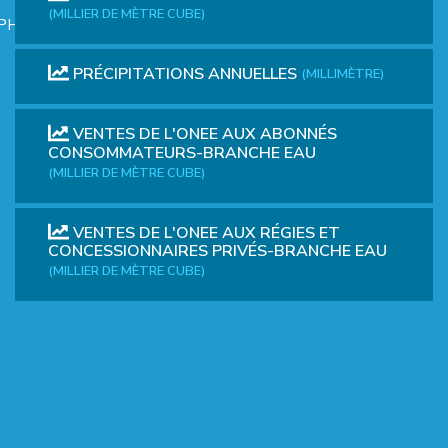
(MILLIER DE MÈTRE CUBE)
PHIQUE
PRÉCIPITATIONS ANNUELLES
(MILLIMÈTRE)
VENTES DE L'ONEE AUX ABONNÉS
CONSOMMATEURS-BRANCHE EAU
(MILLIER DE MÈTRE CUBE)
L
VENTES DE L'ONEE AUX RÉGIES ET
CONCESSIONNAIRES PRIVÉS-BRANCHE EAU
L
(MILLIER DE MÈTRE CUBE)
T