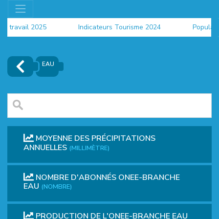
u travail 2025
Indicateurs Tourisme 2024
Populati
EAU
MOYENNE DES PRÉCIPITATIONS
ANNUELLES
(MILLIMÈTRE)
NOMBRE D'ABONNÉS ONEE-BRANCHE
EUR
EAU
(NOMBRE)
PRODUCTION DE L'ONEE-BRANCHE EAU