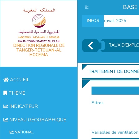
BASE
Indicateurs marché du travail 2025
INFOS
TAUX D'EMPLOI
DIRECTION RÉGIONALE DE
TANGER-TÉTOUAN-AL
HOCEIMA
TRAITEMENT DE DONN
ACCUEIL
THÈME
Filtres
INDICATEUR
NIVEAU GÉOGRAPHIQUE
Variables de ventilation
NATIONAL