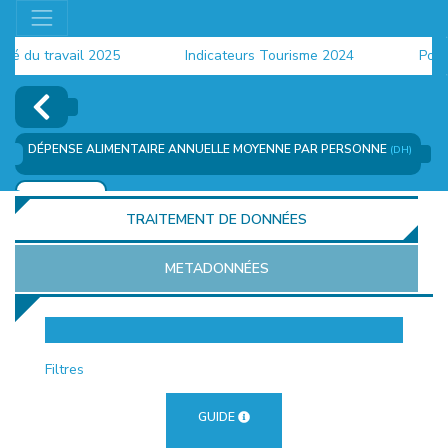
u travail 2025
Indicateurs Tourisme 2024
Populati
DÉPENSE ALIMENTAIRE ANNUELLE MOYENNE PAR PERSONNE
(DH)
AJOUTER
TRAITEMENT DE DONNÉES
METADONNÉES
EUR
Filtres
GUIDE