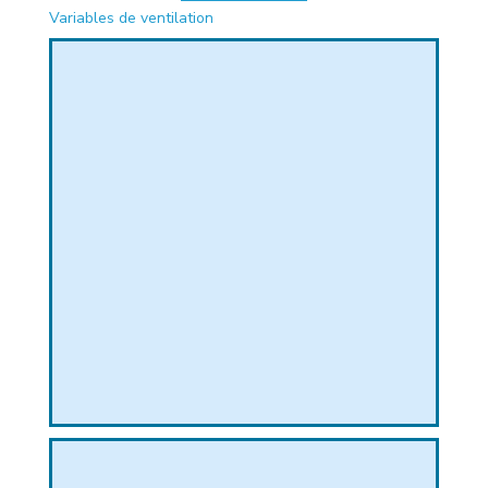
Variables de ventilation
PHIQUE
L
L
T