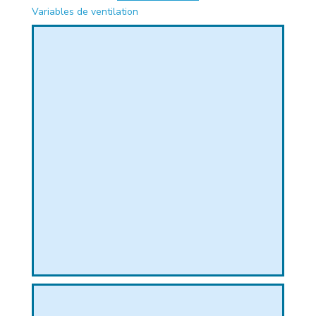
Variables de ventilation
PHIQUE
L
L
T