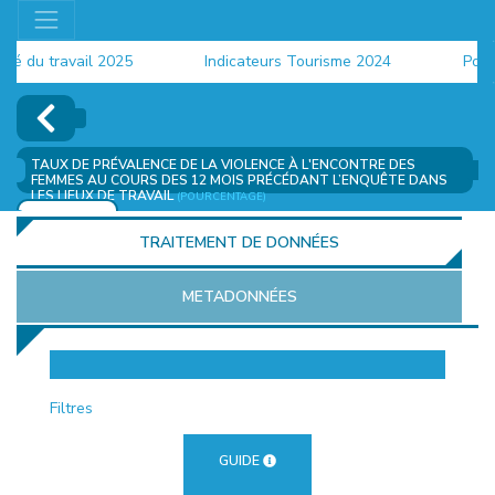
u travail 2025
Indicateurs Tourisme 2024
Populati
TAUX DE PRÉVALENCE DE LA VIOLENCE À L'ENCONTRE DES
FEMMES AU COURS DES 12 MOIS PRÉCÉDANT L’ENQUÊTE DANS
LES LIEUX DE TRAVAIL
(POURCENTAGE)
AJOUTER
TRAITEMENT DE DONNÉES
METADONNÉES
EUR
Filtres
GUIDE