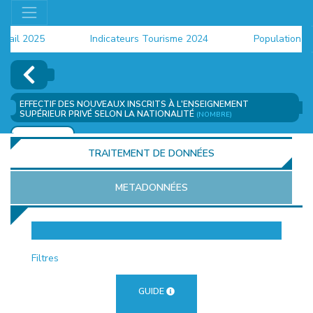
il 2025
Indicateurs Tourisme 2024
Population 2024
EFFECTIF DES NOUVEAUX INSCRITS À L'ENSEIGNEMENT
SUPÉRIEUR PRIVÉ SELON LA NATIONALITÉ
(NOMBRE)
AJOUTER
TRAITEMENT DE DONNÉES
METADONNÉES
EUR
Filtres
GUIDE