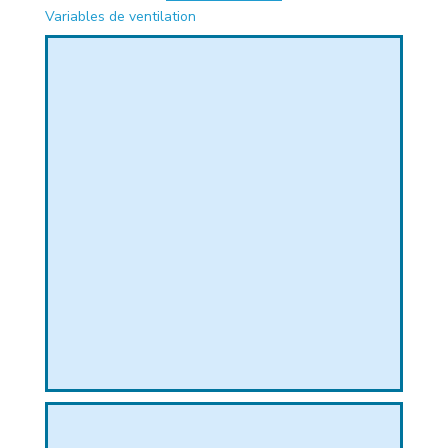
Variables de ventilation
PHIQUE
L
L
T