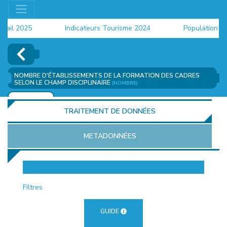
l 2025
Indicateurs Tourisme 2024
Population 2024
NOMBRE D'ÉTABLISSEMENTS DE LA FORMATION DES CADRES
SELON LE CHAMP DISCIPLINAIRE
(NOMBRE)
AJOUTER
TRAITEMENT DE DONNÉES
METADONNÉES
EUR
Filtres
GUIDE