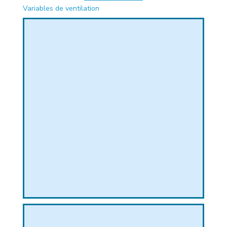
Variables de ventilation
PHIQUE
L
L
T