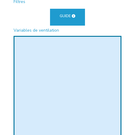
Filtres
PHIQUE
GUIDE
Variables de ventilation
L
L
T