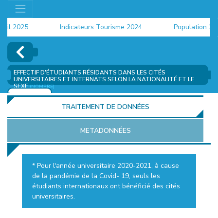
l 2025
Indicateurs Tourisme 2024
Population 2024 
EFFECTIF D'ÉTUDIANTS RÉSIDANTS DANS LES CITÉS
UNIVERSITAIRES ET INTERNATS SELON LA NATIONALITÉ ET LE
SEXE
(NOMBRE)
AJOUTER
TRAITEMENT DE DONNÉES
METADONNÉES
* Pour l'année universitaire 2020-2021, à cause
de la pandémie de la Covid- 19, seuls les
EUR
étudiants internationaux ont bénéficié des cités
universitaires.