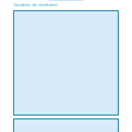
Variables de ventilation
PHIQUE
L
L
T