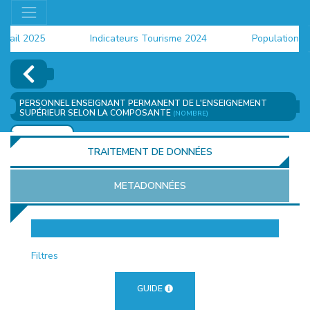
il 2025
Indicateurs Tourisme 2024
Population 2024
PERSONNEL ENSEIGNANT PERMANENT DE L'ENSEIGNEMENT
SUPÉRIEUR SELON LA COMPOSANTE
(NOMBRE)
AJOUTER
TRAITEMENT DE DONNÉES
METADONNÉES
EUR
Filtres
GUIDE