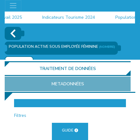
ail 2025
Indicateurs Tourisme 2024
Population 202
POPULATION ACTIVE SOUS EMPLOYÉE FÉMININE
(NOMBRE)
AJOUTER
TRAITEMENT DE DONNÉES
METADONNÉES
EUR
Filtres
GUIDE