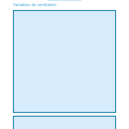
Variables de ventilation
PHIQUE
L
L
T