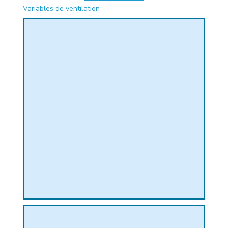
Variables de ventilation
PHIQUE
L
L
T