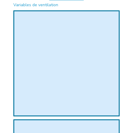
Variables de ventilation
PHIQUE
L
L
T