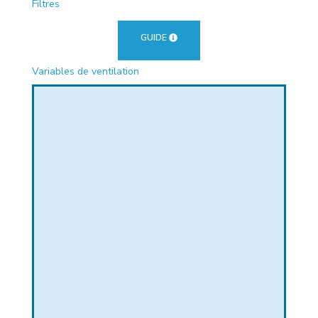
Filtres
PHIQUE
GUIDE
Variables de ventilation
L
L
T