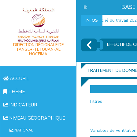
BASE
Indicateurs marché du travail 2025
INFOS
EFFECTIF DE 
DIRECTION RÉGIONALE DE
TANGER-TÉTOUAN-AL
HOCEIMA
TRAITEMENT DE DONN
ACCUEIL
THÈME
Filtres
INDICATEUR
NIVEAU GÉOGRAPHIQUE
Variables de ventilation
NATIONAL