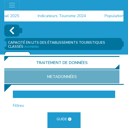
il 2025
Indicateurs Tourisme 2024
Population 202
CAPACITÉ EN LITS DES ÉTABLISSEMENTS TOURISTIQUES
CLASSÉS
(NOMBRE)
AJOUTER
TRAITEMENT DE DONNÉES
METADONNÉES
EUR
Filtres
GUIDE