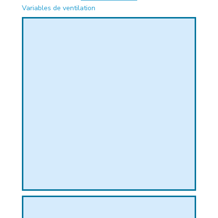
Variables de ventilation
PHIQUE
L
L
T