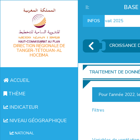
BASE
Indicateurs marché du travail 2025
INFOS
In
CROISSANCE D
DIRECTION RÉGIONALE DE
TANGER-TÉTOUAN-AL
HOCEIMA
TRAITEMENT DE DONN
ACCUEIL
THÈME
Pour l'année 2022, l
INDICATEUR
Filtres
NIVEAU GÉOGRAPHIQUE
NATIONAL
Variables de ventilation