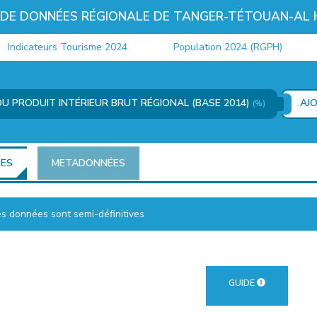
 DE DONNÉES RÉGIONALE DE TANGER-TÉTOUAN-AL
dicateurs Tourisme 2024
Population 2024 (RGPH)
I
U PRODUIT INTÉRIEUR BRUT RÉGIONAL (BASE 2014)
AJ
(%)
ÉES
METADONNÉES
es données sont semi-définitives
GUIDE