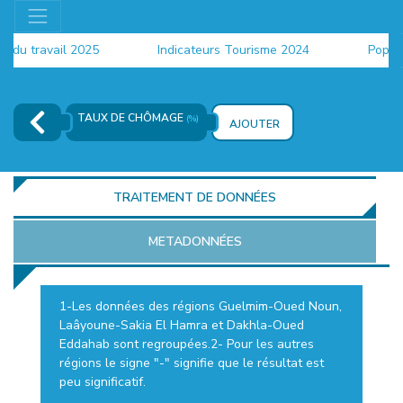
u travail 2025
Indicateurs Tourisme 2024
Populatio
TAUX DE CHÔMAGE
(%)
AJOUTER
TRAITEMENT DE DONNÉES
METADONNÉES
1-Les données des régions Guelmim-Oued Noun,
Laâyoune-Sakia El Hamra et Dakhla-Oued
EUR
Eddahab sont regroupées.2- Pour les autres
régions le signe "-" signifie que le résultat est
peu significatif.