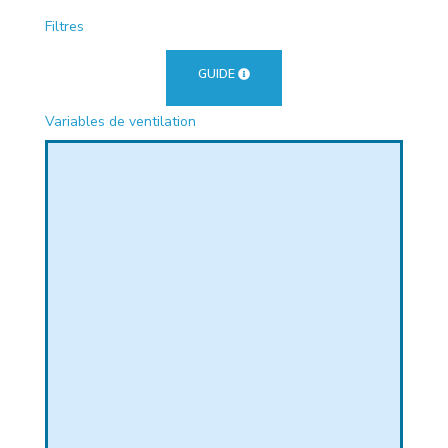
PHIQUE
Filtres
GUIDE
Variables de ventilation
L
L
T