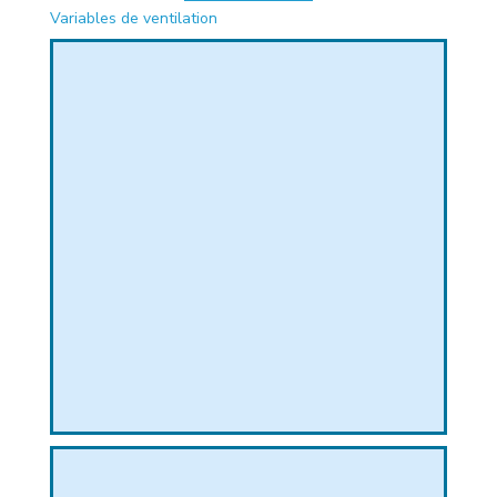
Variables de ventilation
PHIQUE
L
L
T