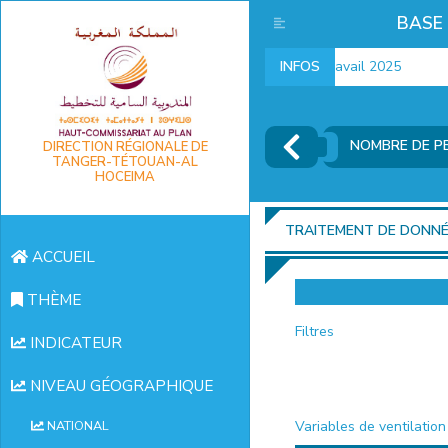
BASE
Indicateurs marché du travail 2025
INFOS
I
NOMBRE DE PE
DIRECTION RÉGIONALE DE
TANGER-TÉTOUAN-AL
HOCEIMA
TRAITEMENT DE DONN
ACCUEIL
THÈME
Filtres
INDICATEUR
NIVEAU GÉOGRAPHIQUE
Variables de ventilation
NATIONAL