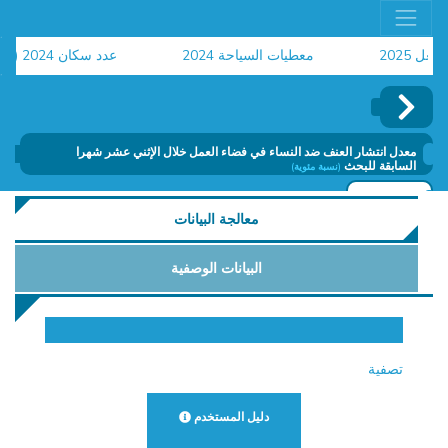
2
معطيات السياحة 2024
عدد سكان 2024 (الاحصاء العام للسكان والسكنى)
ح
معدل انتشار العنف ضد النساء في فضاء العمل خلال الإثني عشر شهرا
السابقة للبحث
(نسبة مئوية)
إضافة
معالجة البيانات
البيانات الوصفية
تصفية
دليل المستخدم