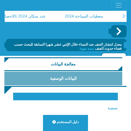
معطيات السياحة 2024
عدد سكان 2024 (الاحصاء العام للسكان والسكنى)
ح
معدل انتشار العنف ضد النساء خلال الإثني عشر شهرا السابقة للبحث حسب
فضاء حدوث العنف
(نسبة مئوية)
إضافة
معالجة البيانات
البيانات الوصفية
تصفية
دليل المستخدم