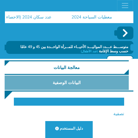
معطيات السياحة 2024
عدد سكان 2024 (الاحصاء العام للسكان والسكنى)
ح
متوســـط عـــدد المواليـــد الأحيــاء للمــرأة الواحــدة بين 45 و 49 عامًا
حسب وسط الإقامة
(عدد الأطفال)
إضافة
معالجة البيانات
البيانات الوصفية
تصفية
دليل المستخدم