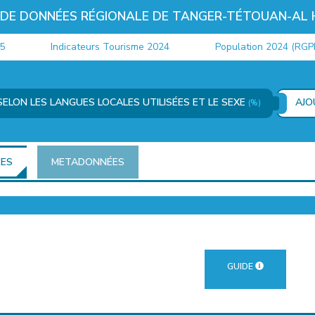
 DE DONNÉES RÉGIONALE DE TANGER-TÉTOUAN-AL
Indicateurs Tourisme 2024
Population 2024 (RGPH)
ELON LES LANGUES LOCALES UTILISÉES ET LE SEXE
AJO
(%)
ÉES
METADONNÉES
GUIDE