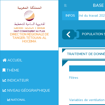
BASE
Indicateurs marché du travail 2025
INFOS
POPULATION S
DIRECTION RÉGIONALE DE
TANGER-TÉTOUAN-AL
HOCEIMA
TRAITEMENT DE DONN
ACCUEIL
THÈME
Filtres
INDICATEUR
NIVEAU GÉOGRAPHIQUE
Variables de ventilation
NATIONAL